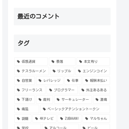
最近のコメント
タグ
仮想通貨
暴落
本文有り
テスラルーメン
リップル
エンジンコイン
自営業
レバレッジ
仕事
報酬未払い
フリーランス
プログラマー
外注あるある
下請け
裁判
サーキュレーター
激痛
痛風
ベーシックアテンショントークン
袋麺
4Kテレビ
ZUBAAAN!
マルちゃん
学校
アルコール
ビール