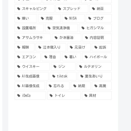
スキャルピング
スプレッド
納豆
嫌い
克服
NISA
ブログ
設置場所
空気清浄機
ヒガシマル
アサムラサキ
かき醤油
内容証明
報酬
泣き寝入り
元受け
起訴
エアコン
理由
暑い
ハイボール
ウイスキー
ジン
ルテオリン
AI生成画像
tiktok
夏生あいり
AI画像生成
忘れる
納期
高騰
iDeCo
トイレ
具材