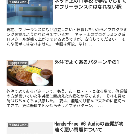
ネット上のIT学校で学んでもすぐ
仕事関連の雑記
にフリーランスにはなれない訳
現在、フリーランスになり独立したい・転職したいからとプログラミ
ングを覚えようかなと考えている方。 ネット上のプログラミング系
ITスクールが盛り上がっているようですが、安心してください。 そ
んな簡単にはなれません。 今回は何故、なれ...
外注でよくあるパターンその1
仕事関連の雑記
外注でよくあるパターンで、もう、あーね・・・となる事で、他業種
の方が書いていた牛丼屋に置換えた内容とかぶります。 それを見た
時はむちゃくちゃ共感した。 要は、無理くり頼んで来たのに値切っ
てきて、更に無償で色々やらそうとするパターン。 ...
Hands-Free AG Audioの音質が物
仕事関連の雑記
凄く悪い問題について