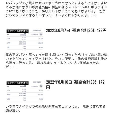
レバレッジで小銭をかせいでやろうかと思ったりするんですが、まい
ど不思議に思うのが買値売値の利益になるスプレッドギリギリライン
でいつも上がってても下がりだし下がっててても上がりだす。 もう
少しでプラスになる！→なったー！→すぐに下がりだす。...
2022年6月7日 残高合計351,492円
無知からの仮想通貨
案の定ズガンと落ちてまた繰り返しかと思ってたらリップルが凄い勢
いで上がっていって突き抜けた。それに便乗して他の仮想通貨も後か
ら追って行ってる。 買われまくってる？リップル何があったん
だ・・・
2022年6月10日 残高合計336,172
無知からの仮想通貨
円
いつまでナイアガラの滝繰り返すんでしょうねぇ。 馬鹿にされてる
感が凄い。